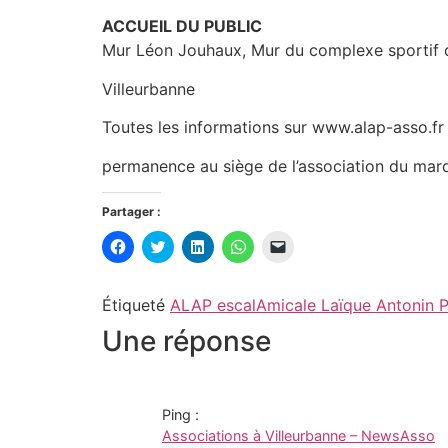
ACCUEIL DU PUBLIC
Mur Léon Jouhaux, Mur du complexe sportif 
Villeurbanne
Toutes les informations sur www.alap-asso.fr
permanence au siège de l’association du mar
Partager :
Cliquez
Cliquez
Cliquez
Cliquez
Cliquer
pour
pour
pour
pour
pour
partager
partager
partager
partager
envoyer
sur
sur
sur
sur
un
Facebook(ouvre
Twitter(ouvre
LinkedIn(ouvre
WhatsApp(ouvre
lien
Étiqueté
ALAP escal
Amicale Laïque Antonin P
dans
dans
dans
dans
par
une
une
une
une
e-
Une réponse
nouvelle
nouvelle
nouvelle
nouvelle
mail
fenêtre)
fenêtre)
fenêtre)
fenêtre)
à
un
ami(ouvre
dans
une
nouvelle
Ping :
fenêtre)
Associations à Villeurbanne – NewsAsso