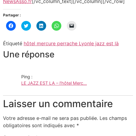
NewsAsso.fr
[/vc_column_text][/vc_column][/vc_row]
Partager :
Cliquez
Cliquez
Cliquez
Cliquez
Cliquer
pour
pour
pour
pour
pour
partager
partager
partager
partager
envoyer
sur
sur
sur
sur
un
Facebook(ouvre
Twitter(ouvre
LinkedIn(ouvre
WhatsApp(ouvre
lien
Étiqueté
hôtel mercure perrache Lyon
le jazz est là
dans
dans
dans
dans
par
une
une
une
une
e-
Une réponse
nouvelle
nouvelle
nouvelle
nouvelle
mail
fenêtre)
fenêtre)
fenêtre)
fenêtre)
à
un
ami(ouvre
dans
une
nouvelle
Ping :
fenêtre)
LE JAZZ EST LA – l’hôtel Merc...
Laisser un commentaire
Votre adresse e-mail ne sera pas publiée.
Les champs
obligatoires sont indiqués avec
*