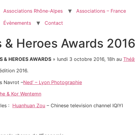
Associations Rhône-Alpes
Associations – France
Évènements
Contact
rs & Heroes Awards 201
S & HEROES AWARDS
» lundi 3 octobre 2016, 18h au
Théât
édition 2016.
s Navrot –
Ned’ – Lyon Photographie
che & Kor Wentemn
iles :
Huanhuan Zou
– Chinese television channel IQIYI