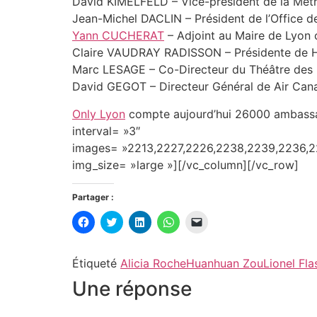
David KIMELFELD – Vice-président de la Mét
Jean-Michel DACLIN – Président de l’Office d
Yann CUCHERAT
– Adjoint au Maire de Lyon 
Claire VAUDRAY RADISSON – Présidente de Ha
Marc LESAGE – Co-Directeur du Théâtre des 
David GEGOT – Directeur Général de Air Can
Only Lyon
compte aujourd’hui 26000 ambassad
interval= »3″
images= »2213,2227,2226,2238,2239,2236,2
img_size= »large »][/vc_column][/vc_row]
Partager :
Cliquez
Cliquez
Cliquez
Cliquez
Cliquer
pour
pour
pour
pour
pour
partager
partager
partager
partager
envoyer
sur
sur
sur
sur
un
Facebook(ouvre
Twitter(ouvre
LinkedIn(ouvre
WhatsApp(ouvre
lien
Étiqueté
Alicia Roche
Huanhuan Zou
Lionel Fla
dans
dans
dans
dans
par
une
une
une
une
e-
Une réponse
nouvelle
nouvelle
nouvelle
nouvelle
mail
fenêtre)
fenêtre)
fenêtre)
fenêtre)
à
un
ami(ouvre