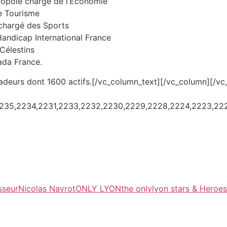
ropole charge de l’Economie
e Tourisme
chargé des Sports
ndicap International France
Célestins
ada France.
eurs dont 1600 actifs.[/vc_column_text][/vc_column][/vc
235,2234,2231,2233,2232,2230,2229,2228,2224,2223,2222
sseur
Nicolas Navrot
ONLY LYON
the onlylyon stars & Heroe