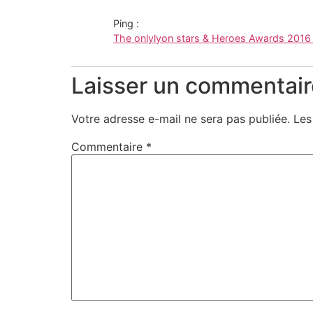
dans
une
nouvelle
Ping :
fenêtre)
The onlylyon stars & Heroes Awards 2016 |
Laisser un commentair
Votre adresse e-mail ne sera pas publiée.
Les
Commentaire
*