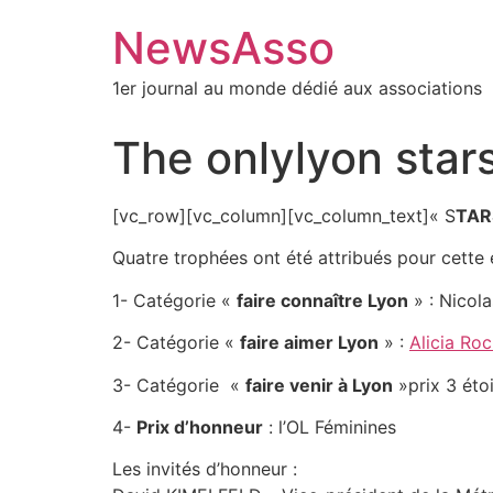
NewsAsso
1er journal au monde dédié aux associations
The onlylyon sta
[vc_row][vc_column][vc_column_text]« S
TAR
Quatre trophées ont été attribués pour cette 
1- Catégorie «
faire connaître Lyon
» : Nicola
2- Catégorie «
faire aimer Lyon
» :
Alicia Ro
3- Catégorie «
faire venir à Lyon
»prix 3 éto
4-
Prix d’honneur
: l’OL Féminines
Les invités d’honneur :