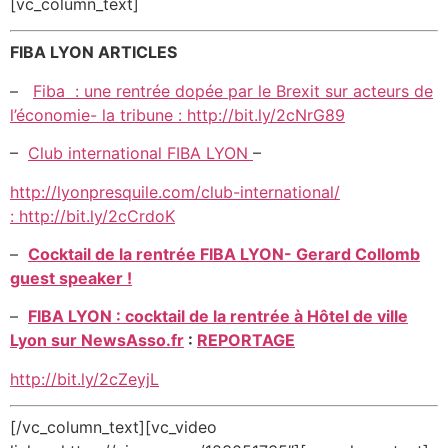
[vc_column_text]
FIBA LYON ARTICLES
–
Fiba : une rentrée dopée par le Brexit sur acteurs de
l’économie- la tribune
:
http://bit.ly/2cNrG89
–
Club international FIBA LYON
–
http://lyonpresquile.com/club-international/
:
http://bit.ly/2cCrdoK
–
Cocktail de la rentrée FIBA LYON- Gerard Collomb
guest speaker !
–
FIBA LYON : cocktail de la rentrée à Hôtel de ville
Lyon sur NewsAsso.fr
:
REPORTAGE
http://bit.ly/2cZeyjL
[/vc_column_text][vc_video