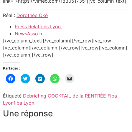
link= »https://vimeo.com/183051735″][vc_column_text]
Réal :
Dorothée Oké
Press
Relations Lyon
NewsAsso.fr
[/vc_column_text][/vc_column][/vc_row][vc_row]
[vc_column][/vc_column][/vc_row][vc_row][vc_column]
[/vc_column][/vc_row]
Partager :
Cliquez
Cliquez
Cliquez
Cliquez
Cliquer
pour
pour
pour
pour
pour
partager
partager
partager
partager
envoyer
sur
sur
sur
sur
un
Facebook(ouvre
Twitter(ouvre
LinkedIn(ouvre
WhatsApp(ouvre
lien
Étiqueté
Debriefing COCKTAIL de la RENTRÉE Fiba
dans
dans
dans
dans
par
une
une
une
une
e-
Lyon
fiba Lyon
nouvelle
nouvelle
nouvelle
nouvelle
mail
fenêtre)
fenêtre)
fenêtre)
fenêtre)
à
Une réponse
un
ami(ouvre
dans
une
nouvelle
fenêtre)