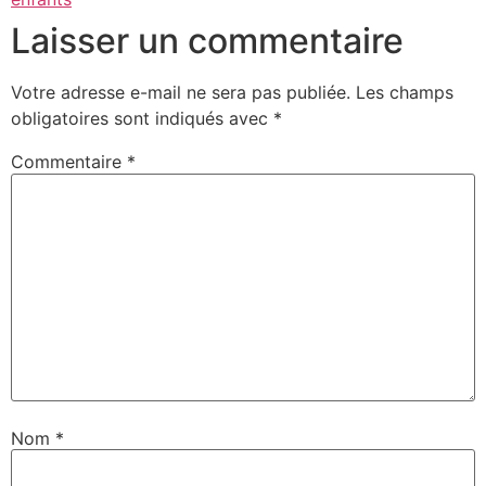
nouvelle
nouvelle
nouvelle
nouvelle
mail
fenêtre)
fenêtre)
fenêtre)
fenêtre)
à
Laisser un commentaire
un
ami(ouvre
dans
une
nouvelle
Votre adresse e-mail ne sera pas publiée.
Les champs
fenêtre)
obligatoires sont indiqués avec
*
Commentaire
*
Nom
*