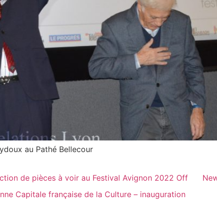
ydoux au Pathé Bellecour
ction de pièces à voir au Festival Avignon 2022 Off
New
anne Capitale française de la Culture – inauguration