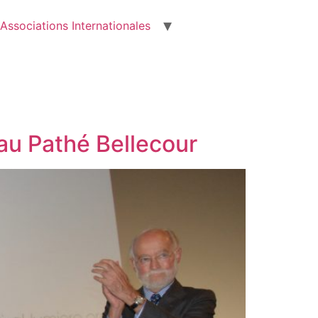
Associations Internationales
au Pathé Bellecour