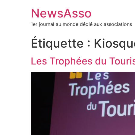
NewsAsso
1er journal au monde dédié aux associations
Étiquette :
Kiosqu
Les Trophées du Touri