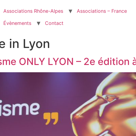
Associations Rhône-Alpes
Associations – France
Évènements
Contact
e in Lyon
sme ONLY LYON – 2e édition à 