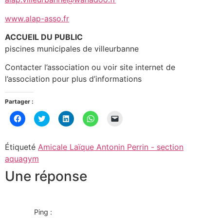
www.alap-asso.fr
ACCUEIL DU PUBLIC
piscines municipales de villeurbanne
Contacter l’association ou voir site internet de
l’association pour plus d’informations
Partager :
Cliquez
Cliquez
Cliquez
Cliquez
Cliquer
pour
pour
pour
pour
pour
partager
partager
partager
partager
envoyer
sur
sur
sur
sur
un
Facebook(ouvre
Twitter(ouvre
LinkedIn(ouvre
WhatsApp(ouvre
lien
Étiqueté
Amicale Laïque Antonin Perrin - section
dans
dans
dans
dans
par
une
une
une
une
e-
aquagym
nouvelle
nouvelle
nouvelle
nouvelle
mail
fenêtre)
fenêtre)
fenêtre)
fenêtre)
à
Une réponse
un
ami(ouvre
dans
une
nouvelle
fenêtre)
Ping :