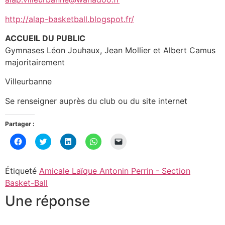
http://alap-basketball.blogspot.fr/
ACCUEIL DU PUBLIC
Gymnases Léon Jouhaux, Jean Mollier et Albert Camus
majoritairement
Villeurbanne
Se renseigner auprès du club ou du site internet
Partager :
Cliquez
Cliquez
Cliquez
Cliquez
Cliquer
pour
pour
pour
pour
pour
partager
partager
partager
partager
envoyer
sur
sur
sur
sur
un
Facebook(ouvre
Twitter(ouvre
LinkedIn(ouvre
WhatsApp(ouvre
lien
Étiqueté
Amicale Laïque Antonin Perrin - Section
dans
dans
dans
dans
par
une
une
une
une
e-
Basket-Ball
nouvelle
nouvelle
nouvelle
nouvelle
mail
fenêtre)
fenêtre)
fenêtre)
fenêtre)
à
Une réponse
un
ami(ouvre
dans
une