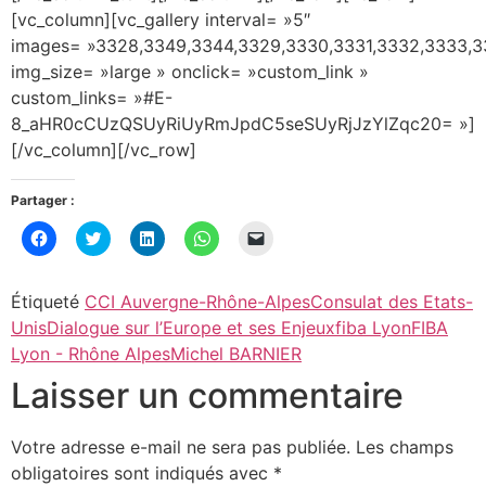
[vc_column][vc_gallery interval= »5″
images= »3328,3349,3344,3329,3330,3331,3332,3333,3
img_size= »large » onclick= »custom_link »
custom_links= »#E-
8_aHR0cCUzQSUyRiUyRmJpdC5seSUyRjJzYlZqc20= »]
[/vc_column][/vc_row]
Partager :
Cliquez
Cliquez
Cliquez
Cliquez
Cliquer
pour
pour
pour
pour
pour
partager
partager
partager
partager
envoyer
sur
sur
sur
sur
un
Facebook(ouvre
Twitter(ouvre
LinkedIn(ouvre
WhatsApp(ouvre
lien
Étiqueté
CCI Auvergne-Rhône-Alpes
Consulat des Etats-
dans
dans
dans
dans
par
une
une
une
une
e-
Unis
Dialogue sur l’Europe et ses Enjeux
fiba Lyon
FIBA
nouvelle
nouvelle
nouvelle
nouvelle
mail
fenêtre)
fenêtre)
fenêtre)
fenêtre)
à
Lyon - Rhône Alpes
Michel BARNIER
un
ami(ouvre
Laisser un commentaire
dans
une
nouvelle
fenêtre)
Votre adresse e-mail ne sera pas publiée.
Les champs
obligatoires sont indiqués avec
*