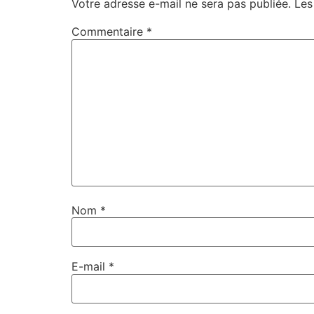
dans
Votre adresse e-mail ne sera pas publiée.
Les
une
nouvelle
fenêtre)
Commentaire
*
Nom
*
E-mail
*