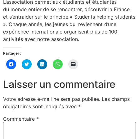
L’association permet aux étudiants et étudiantes
du monde entier de se rencontrer, découvrir la France
et s’entraider sur le principe « Students helping students
». Chaque année, les jeunes qui reviennent d’une
expérience internationale organisent plus de 100
activités avec notre association.
Partager :
Cliquez
Cliquez
Cliquez
Cliquez
Cliquer
pour
pour
pour
pour
pour
partager
partager
partager
partager
envoyer
sur
sur
sur
sur
un
Facebook(ouvre
Twitter(ouvre
LinkedIn(ouvre
WhatsApp(ouvre
lien
Laisser un commentaire
dans
dans
dans
dans
par
une
une
une
une
e-
nouvelle
nouvelle
nouvelle
nouvelle
mail
fenêtre)
fenêtre)
fenêtre)
fenêtre)
à
Votre adresse e-mail ne sera pas publiée.
Les champs
un
ami(ouvre
obligatoires sont indiqués avec
*
dans
une
nouvelle
Commentaire
*
fenêtre)