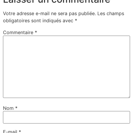
fenêtre)
fenêtre)
fenêtre)
fenêtre)
à
un
ami(ouvre
dans
Votre adresse e-mail ne sera pas publiée.
Les champs
une
nouvelle
obligatoires sont indiqués avec
*
fenêtre)
Commentaire
*
Nom
*
E-mail
*